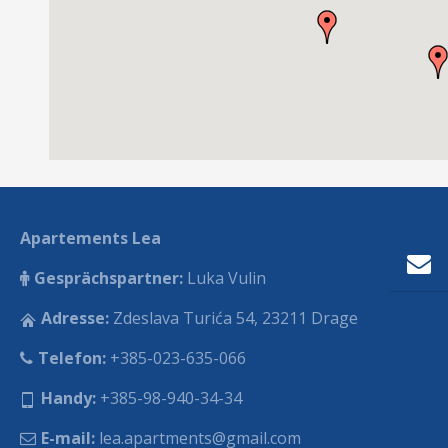
Apartements Lea
Gesprächspartner:
Luka Vulin
Adresse:
Zdeslava Turića 54, 23211 Drage
Telefon:
+385-023-635-066
Handy:
+385-98-940-34-34
E-mail:
lea.apartments@gmail.com