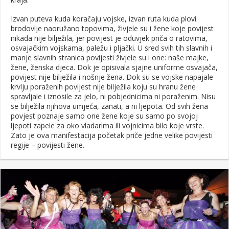
Izvan puteva kuda koračaju vojske, izvan ruta kuda plovi
brodovlje naoružano topovima, živjele su i žene koje povijest
nikada nije bilježila, jer povijest je oduvjek priča o ratovima,
osvajačkim vojskama, paležu i pljački. U sred svih tih slavnih i
manje slavnih stranica povijesti živjele su i one: naše majke,
žene, ženska djeca. Dok je opisivala sjajne uniforme osvajača,
povijest nije bilježila i nošnje žena. Dok su se vojske napajale
krvlju poraženih povijest nije bilježila koju su hranu žene
spravljale i iznosile za jelo, ni pobjednicima ni poraženim. Nisu
se bilježila njihova umjeća, zanati, a ni ljepota. Od svih žena
povjest poznaje samo one žene koje su samo po svojoj
ljepoti zapele za oko vladarima ili vojnicima bilo koje vrste.
Zato je ova manifestacija početak priče jedne velike povijesti
regije – povijesti žene.