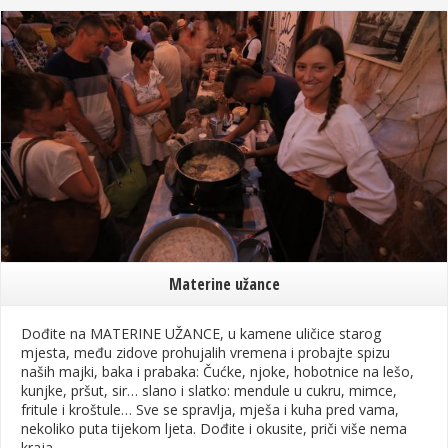
Materine užance
Dođite na MATERINE UŽANCE, u kamene uličice starog
mjesta, među zidove prohujalih vremena i probajte spizu
naših majki, baka i prabaka: Čućke, njoke, hobotnice na lešo,
kunjke, pršut, sir… slano i slatko: mendule u cukru, mimce,
fritule i kroštule… Sve se spravlja, mješa i kuha pred vama,
nekoliko puta tijekom ljeta. Dođite i okusite, priči više nema
kraja.