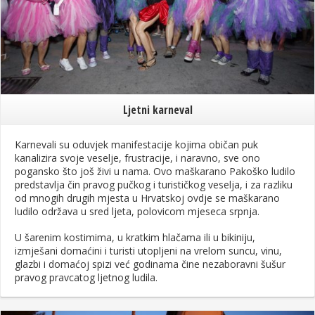
Ljetni karneval
Karnevali su oduvjek manifestacije kojima običan puk
kanalizira svoje veselje, frustracije, i naravno, sve ono
pogansko što još živi u nama. Ovo maškarano Pakoško ludilo
predstavlja čin pravog pučkog i turističkog veselja, i za razliku
od mnogih drugih mjesta u Hrvatskoj ovdje se maškarano
ludilo održava u sred ljeta, polovicom mjeseca srpnja.
U šarenim kostimima, u kratkim hlačama ili u bikiniju,
izmješani domaćini i turisti utopljeni na vrelom suncu, vinu,
glazbi i domaćoj spizi već godinama čine nezaboravni šušur
pravog pravcatog ljetnog ludila.