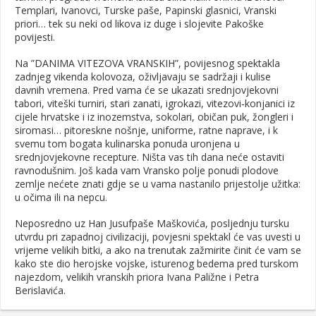
Templari, Ivanovci, Turske paše, Papinski glasnici, Vranski
priori… tek su neki od likova iz duge i slojevite Pakoške
povijesti.
Na ”DANIMA VITEZOVA VRANSKIH”, povijesnog spektakla
zadnjeg vikenda kolovoza, oživljavaju se sadržaji i kulise
davnih vremena. Pred vama će se ukazati srednjovjekovni
tabori, viteški turniri, stari zanati, igrokazi, vitezovi-konjanici iz
cijele hrvatske i iz inozemstva, sokolari, običan puk, žongleri i
siromasi… pitoreskne nošnje, uniforme, ratne naprave, i k
svemu tom bogata kulinarska ponuda uronjena u
srednjovjekovne recepture. Ništa vas tih dana neće ostaviti
ravnodušnim. Još kada vam Vransko polje ponudi plodove
zemlje nećete znati gdje se u vama nastanilo prijestolje užitka:
u očima ili na nepcu.
Neposredno uz Han Jusufpaše Maškovića, posljednju tursku
utvrdu pri zapadnoj civilizaciji, povjesni spektakl će vas uvesti u
vrijeme velikih bitki, a ako na trenutak zažmirite činit će vam se
kako ste dio herojske vojske, isturenog bedema pred turskom
najezdom, velikih vranskih priora Ivana Paližne i Petra
Berislavića.