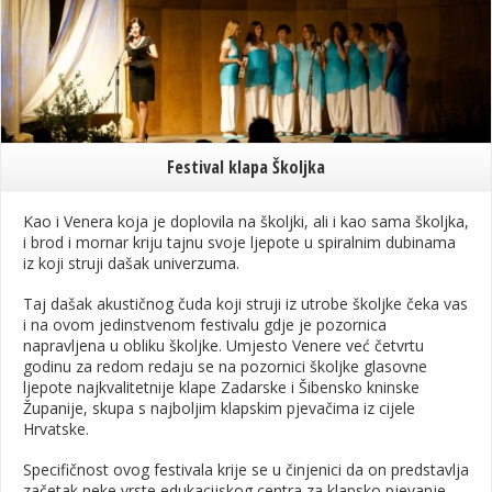
Festival klapa Školjka
Kao i Venera koja je doplovila na školjki, ali i kao sama školjka,
i brod i mornar kriju tajnu svoje ljepote u spiralnim dubinama
iz koji struji dašak univerzuma.
Taj dašak akustičnog čuda koji struji iz utrobe školjke čeka vas
i na ovom jedinstvenom festivalu gdje je pozornica
napravljena u obliku školjke. Umjesto Venere već četvrtu
godinu za redom redaju se na pozornici školjke glasovne
ljepote najkvalitetnije klape Zadarske i Šibensko kninske
Županije, skupa s najboljim klapskim pjevačima iz cijele
Hrvatske.
Specifičnost ovog festivala krije se u činjenici da on predstavlja
začetak neke vrste edukacijskog centra za klapsko pjevanje.